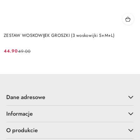
ZESTAW WOSKOWIJEK GROSZKI (3 woskowijki S+M+L)
44.90
49.00
Cena
Cena
promocyjna:
przed
promocją:
Dane adresowe
Informacje
O produkcie