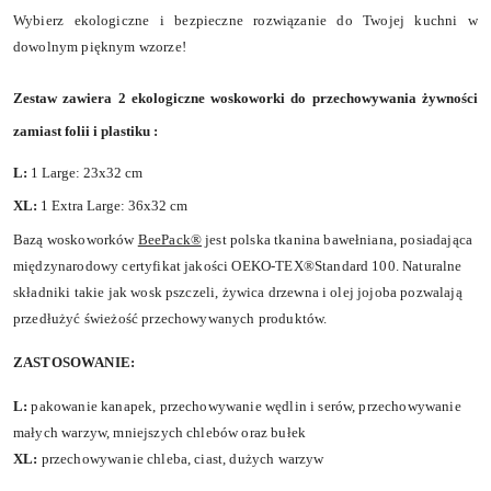
Wybierz ekologiczne i bezpieczne rozwiązanie do Twojej kuchni w
dowolnym pięknym wzorze!
Zestaw zawiera 2 ekologiczne woskoworki do przechowywania żywności
zamiast folii i plastiku :
L:
1 Large: 23x32 cm
XL:
1 Extra Large: 36x32 cm
Bazą woskoworków
BeePack®
jest polska tkanina bawełniana, posiadająca
międzynarodowy certyfikat jakości OEKO-TEX®Standard 100. Naturalne
składniki takie jak wosk pszczeli, żywica drzewna i olej jojoba pozwalają
przedłużyć świeżość przechowywanych produktów.
ZASTOSOWANIE:
L:
pakowanie kanapek, przechowywanie wędlin i serów, przechowywanie
małych warzyw, mniejszych chlebów oraz bułek
XL:
przechowywanie chleba, ciast, dużych warzyw