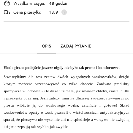
Wysyłka w ciągu:
48 godzin
i
Wyślij
Cena przesyłki:
13.9
dostawa
OPIS
ZADAJ PYTANIE
Ekologiczne podejście jeszcze nigdy nie było tak proste i komfortowe!
Stworzyliśmy dla was zestaw dwóch wygodnych woskoworków, dzięki
którym możecie przechowywać co tylko chcecie. Zarówno produkty
spożywcze w lodówce - i te duże i te małe, jak również chleby, ciasta, bułki
i przekąski poza nią. Jeśli zależy wam na dłuższej świeżości żywności po
prostu włóżcie ją do woskowego worka, zawińcie i gotowe! Skład
woskoworków oparty o wosk pszczeli o właściwościach antybakteryjnych
sprawi, że pieczywo nie wyschnie ani nie spleśnieje a warzywa nie zwiędną
i się nie zepsują tak szybko jak zwykle.