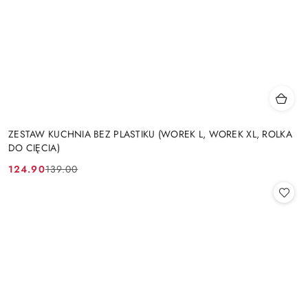
ZESTAW KUCHNIA BEZ PLASTIKU (WOREK L, WOREK XL, ROLKA
DO CIĘCIA)
124.90
139.00
Cena
Cena
promocyjna:
przed
promocją: