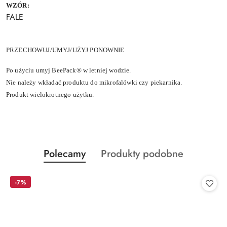
WZÓR:
FALE
PRZECHOWUJ/UMYJ/UŻYJ PONOWNIE
Po użyciu umyj BeePack® w letniej wodzie.
Nie należy wkładać produktu do mikrofalówki czy piekarnika.
Produkt wielokrotnego użytku.
Produkty
Produkty
Polecamy
Produkty podobne
Pomiń karuzelę produktów
o
o
statusie:
statusie:
-7%