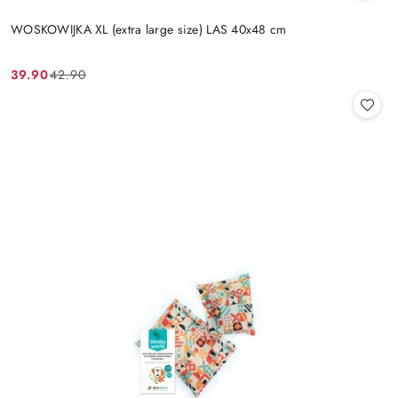
WOSKOWIJKA XL (extra large size) LAS 40x48 cm
39.90
42.90
Cena
Cena
promocyjna:
przed
promocją: