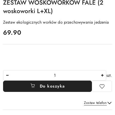
ZESTAW WOSKOWORKÓW FALE (2
woskoworki L+XL)
Zestaw ekologicznych worków do przechowywania jedzenia
cena:
69.90
Ilość
szt.
Do koszyka
Zostaw telefon
Dostępność