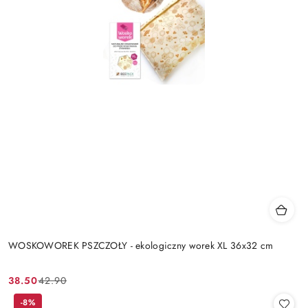
WOSKOWOREK PSZCZOŁY - ekologiczny worek XL 36x32 cm
38.50
42.90
Cena
Cena
promocyjna:
przed
-8%