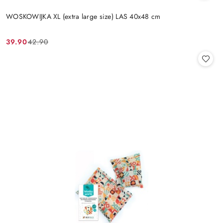
WOSKOWIJKA XL (extra large size) LAS 40x48 cm
39.90
42.90
Cena
Cena
promocyjna:
przed
promocją: