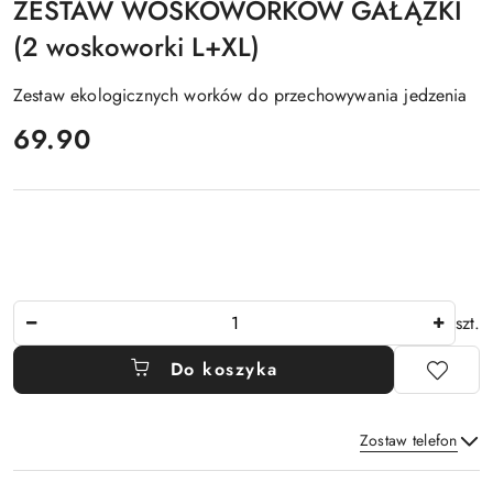
ZESTAW WOSKOWORKÓW GAŁĄZKI
(2 woskoworki L+XL)
Zestaw ekologicznych worków do przechowywania jedzenia
cena:
69.90
Ilość
szt.
Do koszyka
Zostaw telefon
Dostępność