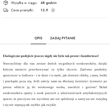
Wysyłka w ciągu:
48 godzin
i
Wyślij
Cena przesyłki:
13.9
dostawa
OPIS
ZADAJ PYTANIE
Ekologiczne podejście jeszcze nigdy nie było tak proste i komfortowe!
Stworzyliśmy dla was zestaw dwóch wygodnych woskoworków, dzięki
którym możecie przechowywać co tylko chcecie. Zarówno produkty
spożywcze w lodówce - i te duże i te małe, jak również chleby, ciasta, bułki
i przekąski poza nią. Jeśli zależy wam na dłuższej świeżości żywności po
prostu włóżcie ją do woskowego worka, zawińcie i gotowe! Skład
woskoworków oparty o wosk pszczeli o właściwościach antybakteryjnych
sprawi, że pieczywo nie wyschnie ani nie spleśnieje a warzywa nie zwiędną
i się nie zepsują tak szybko jak zwykle.