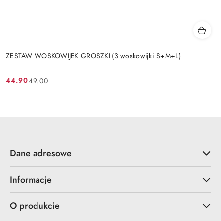
ZESTAW WOSKOWIJEK GROSZKI (3 woskowijki S+M+L)
44.90
49.00
Cena
Cena
promocyjna:
przed
promocją:
Dane adresowe
Informacje
O produkcie