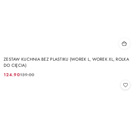
ZESTAW KUCHNIA BEZ PLASTIKU (WOREK L, WOREK XL, ROLKA
DO CIĘCIA)
124.90
139.00
Cena
Cena
promocyjna:
przed
promocją: