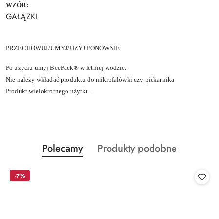
WZÓR:
GAŁĄZKI
PRZECHOWUJ/UMYJ/UŻYJ PONOWNIE
Po użyciu umyj BeePack® w letniej wodzie.
Nie należy wkładać produktu do mikrofalówki czy piekarnika.
Produkt wielokrotnego użytku.
Produkty
Produkty
Polecamy
Produkty podobne
Pomiń karuzelę produktów
o
o
statusie:
statusie:
-7%