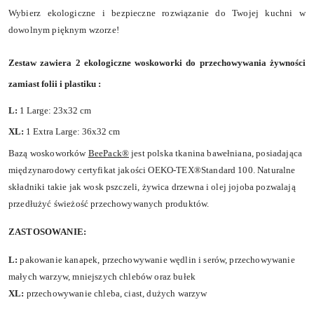
Wybierz ekologiczne i bezpieczne rozwiązanie do Twojej kuchni w
dowolnym pięknym wzorze!
Zestaw zawiera 2 ekologiczne woskoworki do przechowywania żywności
zamiast folii i plastiku :
L:
1 Large: 23x32 cm
XL:
1 Extra Large: 36x32 cm
Bazą woskoworków
BeePack®
jest polska tkanina bawełniana, posiadająca
międzynarodowy certyfikat jakości OEKO-TEX®Standard 100. Naturalne
składniki takie jak wosk pszczeli, żywica drzewna i olej jojoba pozwalają
przedłużyć świeżość przechowywanych produktów.
ZASTOSOWANIE:
L:
pakowanie kanapek, przechowywanie wędlin i serów, przechowywanie
małych warzyw, mniejszych chlebów oraz bułek
XL:
przechowywanie chleba, ciast, dużych warzyw