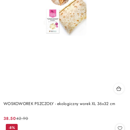
WOSKOWOREK PSZCZOŁY - ekologiczny worek XL 36x32 cm
38.50
42.90
Cena
Cena
promocyjna:
przed
-8%