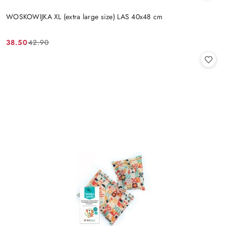
WOSKOWIJKA XL (extra large size) LAS 40x48 cm
38.50
42.90
Cena
Cena
promocyjna:
przed
promocją: