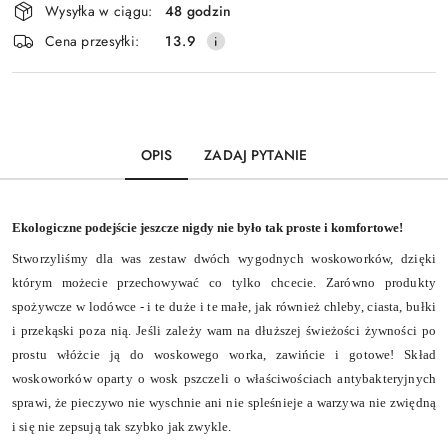
Wysyłka w ciągu:
48 godzin
i
Wyślij
Cena przesyłki:
13.9
dostawa
OPIS
ZADAJ PYTANIE
Ekologiczne podejście jeszcze nigdy nie było tak proste i komfortowe!
Stworzyliśmy dla was zestaw dwóch wygodnych woskoworków, dzięki
którym możecie przechowywać co tylko chcecie. Zarówno produkty
spożywcze w lodówce - i te duże i te małe, jak również chleby, ciasta, bułki
i przekąski poza nią. Jeśli zależy wam na dłuższej świeżości żywności po
prostu włóżcie ją do woskowego worka, zawińcie i gotowe! Skład
woskoworków oparty o wosk pszczeli o właściwościach antybakteryjnych
sprawi, że pieczywo nie wyschnie ani nie spleśnieje a warzywa nie zwiędną
i się nie zepsują tak szybko jak zwykle.