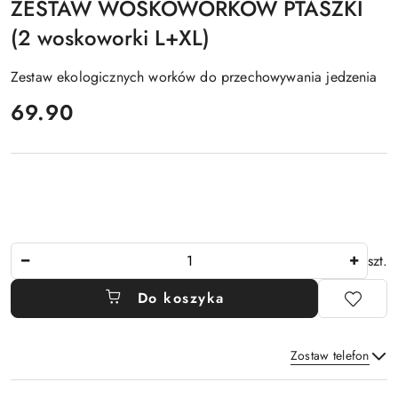
ZESTAW WOSKOWORKÓW PTASZKI
(2 woskoworki L+XL)
Zestaw ekologicznych worków do przechowywania jedzenia
cena:
69.90
Ilość
szt.
Do koszyka
Zostaw telefon
Dostępność