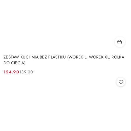
ZESTAW KUCHNIA BEZ PLASTIKU (WOREK L, WOREK XL, ROLKA
DO CIĘCIA)
124.90
139.00
Cena
Cena
promocyjna:
przed
promocją: