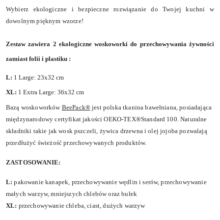
Wybierz ekologiczne i bezpieczne rozwiązanie do Twojej kuchni w
dowolnym pięknym wzorze!
Zestaw zawiera 2 ekologiczne woskoworki do przechowywania żywności
zamiast folii i plastiku :
L:
1 Large: 23x32 cm
XL:
1 Extra Large: 36x32 cm
Bazą woskoworków
BeePack®
jest polska tkanina bawełniana, posiadająca
międzynarodowy certyfikat jakości OEKO-TEX®Standard 100. Naturalne
składniki takie jak wosk pszczeli, żywica drzewna i olej jojoba pozwalają
przedłużyć świeżość przechowywanych produktów.
ZASTOSOWANIE:
L:
pakowanie kanapek, przechowywanie wędlin i serów, przechowywanie
małych warzyw, mniejszych chlebów oraz bułek
XL:
przechowywanie chleba, ciast, dużych warzyw