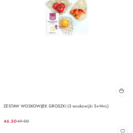
ZESTAW WOSKOWIJEK GROSZKI (3 woskowijki S+M+L)
46.50
49.00
Cena
Cena
promocyjna:
przed