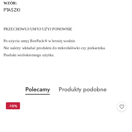
WZÓR:
PTASZKI
PRZECHOWUJ/UMYJ/UŻYJ PONOWNIE
Po użyciu umyj BeePack® w letniej wodzie.
Nie należy wkładać produktu do mikrofalówki czy piekarnika.
Produkt wielokrotnego użytku.
Produkty
Produkty
Polecamy
Produkty podobne
Pomiń karuzelę produktów
o
o
statusie:
statusie:
-10%