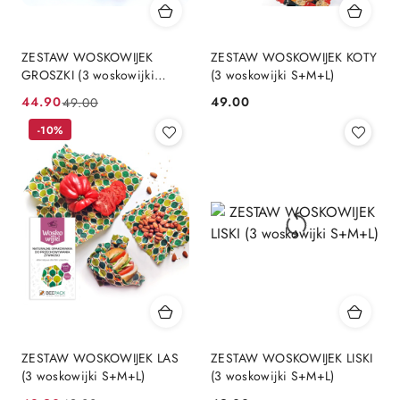
ZESTAW WOSKOWIJEK
ZESTAW WOSKOWIJEK KOTY
GROSZKI (3 woskowijki
(3 woskowijki S+M+L)
S+M+L)
44.90
49.00
49.00
Cena
Cena
Cena:
promocyjna:
przed
-10%
promocją:
ZESTAW WOSKOWIJEK LAS
ZESTAW WOSKOWIJEK LISKI
(3 woskowijki S+M+L)
(3 woskowijki S+M+L)