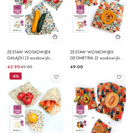
ZESTAW WOSKOWIJEK
ZESTAW WOSKOWIJEK
GAŁĄZKI (3 woskowijki
GEOMETRIA (3 woskowijki
S+M+L)
S+M+L)
43.90
49.00
49.00
Cena
Cena
Cena:
promocyjna:
przed
-8%
promocją: