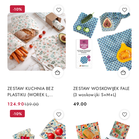
-10%
ZESTAW KUCHNIA BEZ
ZESTAW WOSKOWIJEK FALE
PLASTIKU (WOREK L,
(3 woskowijki S+M+L)
WOREK XL, ROLKA DO
124.90
49.00
139.00
Cena
Cena
Cena:
CIĘCIA)
promocyjna:
przed
-10%
promocją: