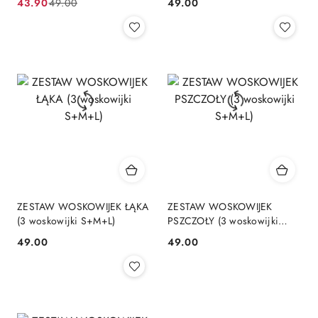
43.90
49.00
49.00
Cena
Cena
Cena:
promocyjna:
przed
promocją:
ZESTAW WOSKOWIJEK ŁĄKA
ZESTAW WOSKOWIJEK
(3 woskowijki S+M+L)
PSZCZOŁY (3 woskowijki
S+M+L)
49.00
49.00
Cena:
Cena: