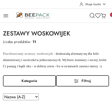
Moje konto
Przejdź do treści głównej
Przejdź do wyszukiwarki
Przejdź do moje konto
Przejdź do menu głównego
Przejdź do stopki
ZESTAWY WOSKOWIJEK
Liczba produktów:
11
Przedstawiamy zestawy woskowijek -
doskonałą alternatywę dla folii
aluminiowej i woreczków jednorazowych. Wybierz rozmiary i wzory, które
Ci pasują i bądź eko - w dobrej cenie - bo w zestawach zawsze taniej :-)
Kategorie
Filtruj
Sortuj
według